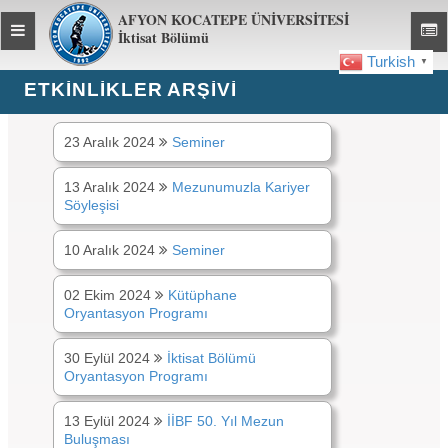
AFYON KOCATEPE ÜNİVERSİTESİ
Toggle
Toggl
İktisat Bölümü
global
global
Turkish
▼
navigation
navig
ETKINLIKLER ARŞİVİ
Etkinlikler ARŞİVİ:
2024
23 Aralık 2024
Seminer
13 Aralık 2024
Mezunumuzla Kariyer
Söyleşisi
10 Aralık 2024
Seminer
02 Ekim 2024
Kütüphane
Oryantasyon Programı
30 Eylül 2024
İktisat Bölümü
Oryantasyon Programı
13 Eylül 2024
İİBF 50. Yıl Mezun
Buluşması