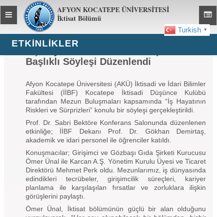
AFYON KOCATEPE ÜNİVERSİTESİ
Toggle
Toggl
İktisat Bölümü
global
global
Turkish
▼
navigation
navig
ETKINLIKLER
“İş Hayatının Riskleri ve Sürprizleri”
Başlıklı Söyleşi Düzenlendi
Afyon Kocatepe Üniversitesi (AKÜ) İktisadi ve İdari Bilimler
Fakültesi (İİBF) Kocatepe İktisadi Düşünce Kulübü
tarafından Mezun Buluşmaları kapsamında “İş Hayatının
Riskleri ve Sürprizleri” konulu bir söyleşi gerçekleştirildi.
Prof. Dr. Sabri Bektöre Konferans Salonunda düzenlenen
etkinliğe; İİBF Dekanı Prof. Dr. Gökhan Demirtaş,
akademik ve idari personel ile öğrenciler katıldı.
Konuşmacılar; Girişimci ve Gözbaşı Gıda Şirketi Kurucusu
Ömer Ünal ile Karcan A.Ş. Yönetim Kurulu Üyesi ve Ticaret
Direktörü Mehmet Perk oldu. Mezunlarımız, iş dünyasında
edindikleri tecrübeler, girişimcilik süreçleri, kariyer
planlama ile karşılaşılan fırsatlar ve zorluklara ilişkin
görüşlerini paylaştı.
Ömer Ünal, İktisat bölümünün güçlü bir alan olduğunu