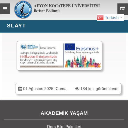
AFYON KOCATEPE ÜNİVERSİTESİ
Toggle
Toggl
İktisat Bölümü
global
global
Turkish
▼
navigation
navig
SLAYT
01 Ağustos 2025, Cuma
184 kez görüntülendi
AKADEMİK YAŞAM
Ders Bilgi Paketleri