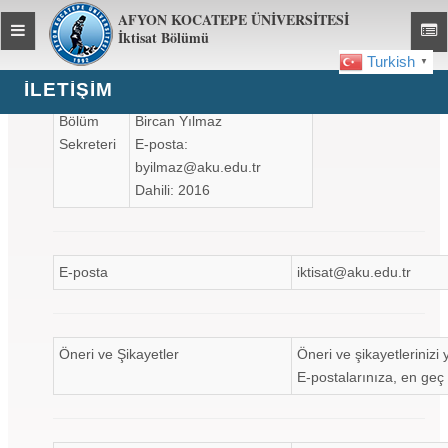
AFYON KOCATEPE ÜNİVERSİTESİ
Toggle
Toggl
İktisat Bölümü
global
global
Turkish
▼
navigation
navig
İLETIŞIM
Bölüm
Bircan Yılmaz
Sekreteri
E-posta:
byilmaz@aku.edu.tr
Dahili: 2016
E-posta
iktisat@aku.edu.tr
Öneri ve Şikayetler
Öneri ve şikayetlerinizi
E-postalarınıza, en geç